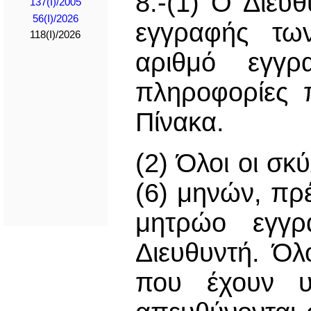
8.-(1) Ο Διευ
137(I)/2005
56(I)/2026
εγγραφής τω
118(I)/2026
αριθμό εγγρ
πληροφορίες 
Πίνακα.
(2) Όλοι οι σκ
(6) μηνών, πρέ
μητρώο εγγρ
Διευθυντή. Όλ
που έχουν υ