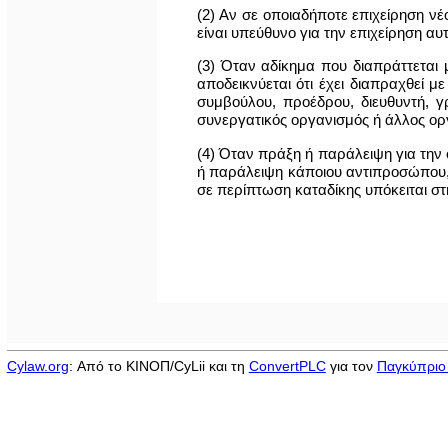
(2) Αν σε οποιαδήποτε επιχείρηση 
είναι υπεύθυνο για την επιχείρηση αυ
(3) Όταν αδίκημα που διαπράττεται 
αποδεικνύεται ότι έχει διαπραχθεί μ
συμβούλου, προέδρου, διευθυντή, γ
συνεργατικός οργανισμός ή άλλος οργ
(4) Όταν πράξη ή παράλειψη για την 
ή παράλειψη κάποιου αντιπροσώπου,
σε περίπτωση καταδίκης υπόκειται στ
Cylaw.org
: Από το ΚΙΝOΠ/CyLii και τη
ConvertPLC
για τον
Παγκύπριο 