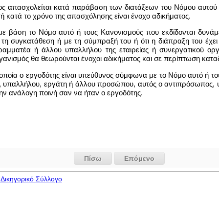
νέος απασχολείται κατά παράβαση των διατάξεων του Νόμου αυτού
τή κατά το χρόνο της απασχόλησης είναι ένοχο αδικήματος.
με βάση το Νόμο αυτό ή τους Κανονισμούς που εκδίδονται δυνάμε
ε τη συγκατάθεση ή με τη σύμπραξή του ή ότι η διάπραξη του έχε
ραμματέα ή άλλου υπαλλήλου της εταιρείας ή συνεργατικού οργ
ανισμός θα θεωρούνται ένοχοι αδικήματος και σε περίπτωση καταδί
οποία ο εργοδότης είναι υπεύθυνος σύμφωνα με το Νόμο αυτό ή του
 υπαλλήλου, εργάτη ή άλλου προσώπου, αυτός ο αντιπρόσωπος, υ
ην ανάλογη ποινή σαν να ήταν ο εργοδότης.
Πίσω
Επόμενο
Δικηγορικό Σύλλογο