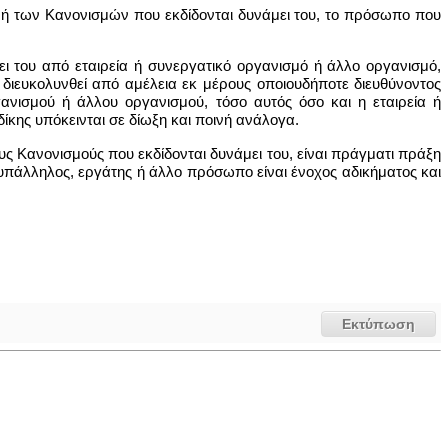
 ή των Κανονισμών που εκδίδονται δυνάμει του, το πρόσωπο που
ι του από εταιρεία ή συνεργατικό οργανισμό ή άλλο οργανισμό,
ι διευκολυνθεί από αμέλεια εκ μέρους οποιουδήποτε διευθύνοντος
ανισμού ή άλλου οργανισμού, τόσο αυτός όσο και η εταιρεία ή
κης υπόκεινται σε δίωξη και ποινή ανάλογα.
ς Κανονισμούς που εκδίδονται δυνάμει του, είναι πράγματι πράξη
πάλληλος, εργάτης ή άλλο πρόσωπο είναι ένοχος αδικήματος και
Εκτύπωση