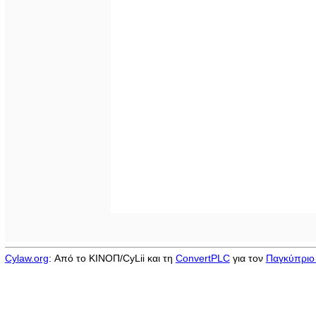
Cylaw.org
: Από το ΚΙΝOΠ/CyLii και τη
ConvertPLC
για τον
Παγκύπριο 