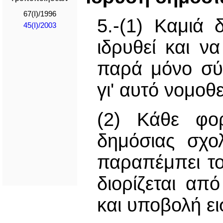
67(I)/1996
5.-(1) Καμιά
45(I)/2003
ιδρυθεί και ν
παρά μόνο σύμ
γι' αυτό νομοθ
(2) Κάθε φο
δημόσιας σχο
παραπέμπει το
διορίζεται απ
και υποβολή ε