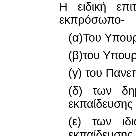
Η ειδική επι
εκπρόσωπο-
(α)Του Υπουρ
(β)του Υπουρ
(γ) του Πανε
(δ) των δη
εκπαίδευσης
(ε) των ιδι
εκπαίδευσ