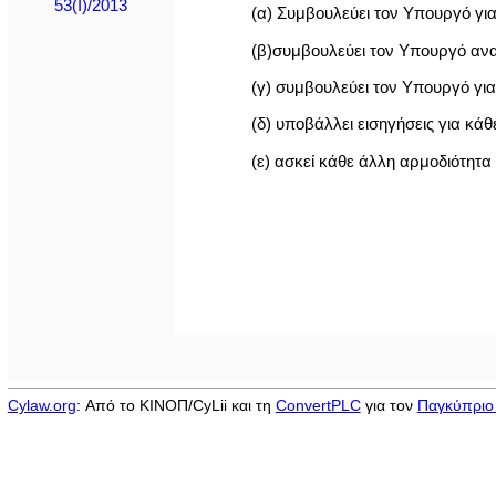
53(I)/2013
(α) Συμβουλεύει τον Υπουργό γι
(β)συμβουλεύει τον Υπουργό αν
(γ) συμβουλεύει τον Υπουργό για
(δ) υποβάλλει εισηγήσεις για κ
(ε) ασκεί κάθε άλλη αρμοδιότητα
Cylaw.org
: Από το ΚΙΝOΠ/CyLii και τη
ConvertPLC
για τον
Παγκύπριο 