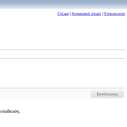
CyLaw
|
Αναφορικά μ'εμάς
|
Επικοινωνία
Εκτύπωση
κπαίδευση.