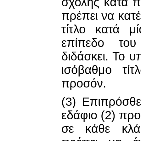
σχολής κατά π
πρέπει να κατ
τίτλο κατά μ
επίπεδο του
διδάσκει. Το 
ισόβαθμο τίτ
προσόν.
(3) Επιπρόσθ
εδάφιο (2) πρ
σε κάθε κλά