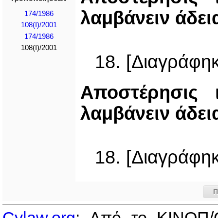
λαμβάνειν άδει
174/1986
108(I)/2001
174/1986
108(I)/2001
18. [Διαγράφηκ
Αποστέρησις 
λαμβάνειν άδει
18. [Διαγράφηκ
Π
Cylaw.org
: Από το ΚΙΝOΠ/