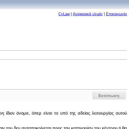
CyLaw
|
Αναφορικά μ'εμάς
|
Επικοινωνία
Εκτύπωση
 ίδιον όνομα, όπερ είναι το υπό της αδείας λειτουργίας αυτού
ίσιν του δεν ανταποκρίνεται προς την κατηγορίαν του κέντρου ή θα