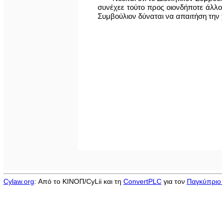
συνέχεε τούτο προς οιονδήποτε άλλο 
Συμβούλιον δύναται να απαιτήση την 
Cylaw.org
: Από το ΚΙΝOΠ/CyLii και τη
ConvertPLC
για τον
Παγκύπριο 