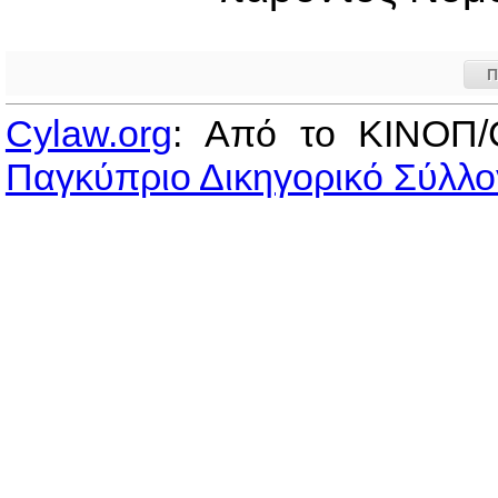
Π
Cylaw.org
: Από το ΚΙΝOΠ/
Παγκύπριο Δικηγορικό Σύλλο