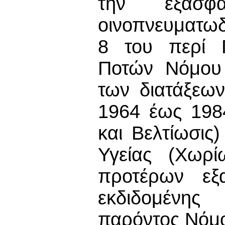
την εξασφά
οινοπνευματω
8 του περί 
Ποτών Νόμου 
των διατάξεω
1964 έως 1984
και Βελτίωσις
Υγείας (Χωρί
προτέρων εξα
εκδιδομένης
παρόντος Νόμ