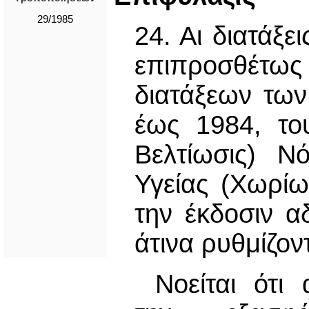
29/1985
24. Αι διατάξ
επιπροσθέτως
διατάξεων τω
έως 1984, το
Βελτίωσις) Ν
Υγείας (Χωρί
την έκδοσιν α
άτινα ρυθμίζο
Νοείται ότι