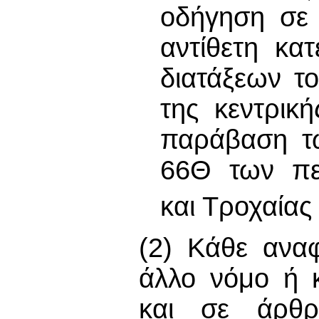
οδήγηση σε 
αντίθετη κα
διατάξεων τ
της κεντρικ
παράβαση τω
66Θ των πε
και Τροχαία
(2) Κάθε ανα
άλλο νόμο ή 
και σε άρθ