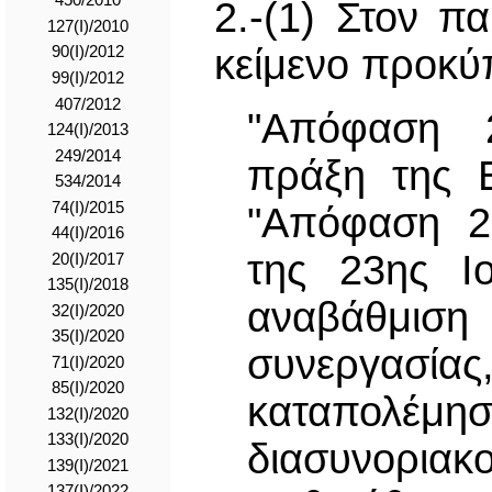
450/2010
2.-(1) Στον π
127(I)/2010
κείμενο προκύπ
90(I)/2012
99(I)/2012
407/2012
"Απόφαση 2
124(I)/2013
249/2014
πράξη της 
534/2014
74(I)/2015
"Απόφαση 2
44(I)/2016
της 23ης Ιο
20(I)/2017
135(I)/2018
αναβάθμι
32(I)/2020
35(I)/2020
συνεργασί
71(I)/2020
85(I)/2020
καταπολέμησ
132(I)/2020
133(I)/2020
διασυνορια
139(I)/2021
137(I)/2022