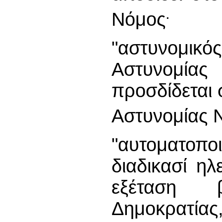
.
Νόμος
"αστυνομι
Αστυνομί
προσδίδεται 
Αστυνομίας 
"αυτοματοπο
διαδικασί η
εξέταση 
Δημοκρατία