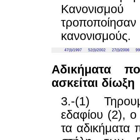
Κανονισμού
τροποποίησα
κανονισμούς.
47(I)/1997
52(I)/2002
27(I)/2006
99
Αδικήματα π
ασκείται δίωξη
3.-(1) Τηρο
εδαφίου (2), 
τα αδικήματα 