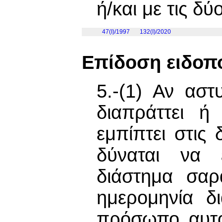
ή/και με τις δύ
47(I)/1997
132(I)/2020
Επίδοση ειδοπ
5.-(1) Αν ασ
διαπράττει ή
εμπίπτει στις
δύναται να 
διάστημα σαρ
ημερομηνία δ
πρόσωπο αυτό