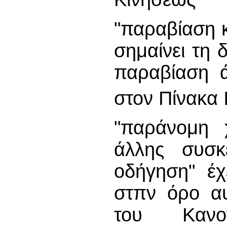
"παραβίαση 
σημαίνει τη 
παραβίαση ά
στον Πίνακα 
"παράνομη 
άλλης συσκ
οδήγηση" έχ
στπν όρο α
του Καν