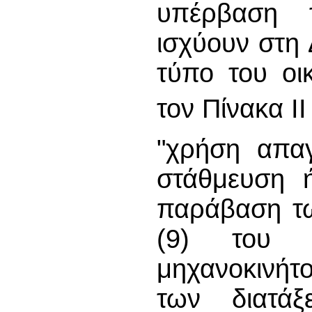
υπέρβαση 
ισχύουν στη 
τύπο του οι
τον Πίνακα Ι
"χρήση απαγ
στάθμευση ή
παράβαση τω
(9) του 
μηχανοκινή
των διατά