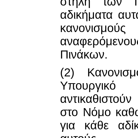
στήλη των Π
αδικήματα αυτ
κανονισμ
αναφερόμενο
Πινάκων.
(2) Κανονισ
Υπουργικό 
αντικαθιστού
στο Νόμο καθώ
για κάθε αδί