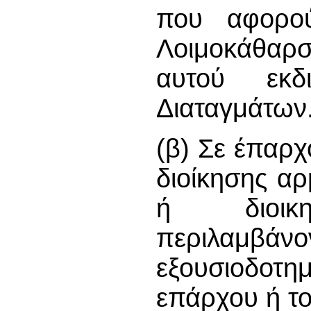
που αφορο
Λοιμοκάθαρ
αυτού εκδ
Διαταγμάτων
(β) Σε έπαρχ
διοίκησης α
ή διοικ
περιλαμβάν
εξουσιοδο
επάρχου ή το