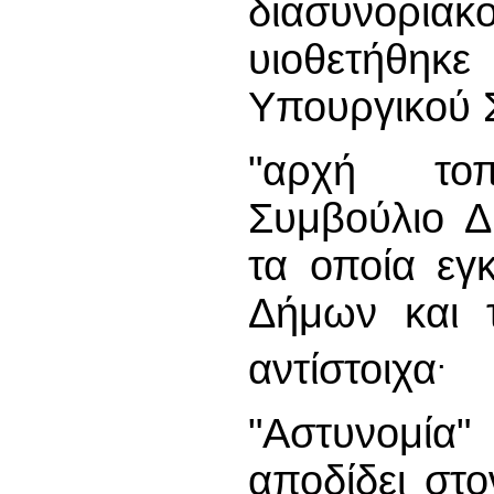
διασυνορια
υιοθετήθ
Υπουργικού Σ
"αρχή τοπ
Συμβούλιο Δ
τα οποία εγ
Δήμων και 
.
αντίστοιχα
"Αστυνομία
αποδίδει στ