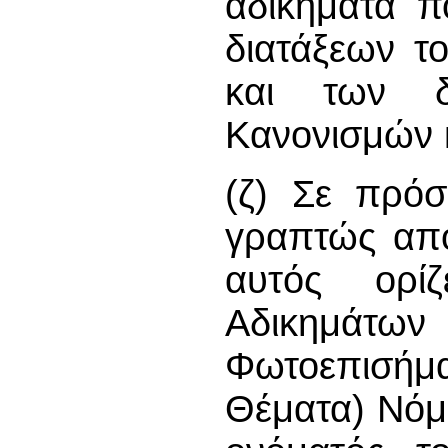
αδικήματα π
διατάξεων τ
και των δ
Κανονισμών 
(ζ) Σε πρόσ
γραπτώς από
αυτός ορί
Αδικημά
Φωτοεπισή
Θέματα) Νόμο