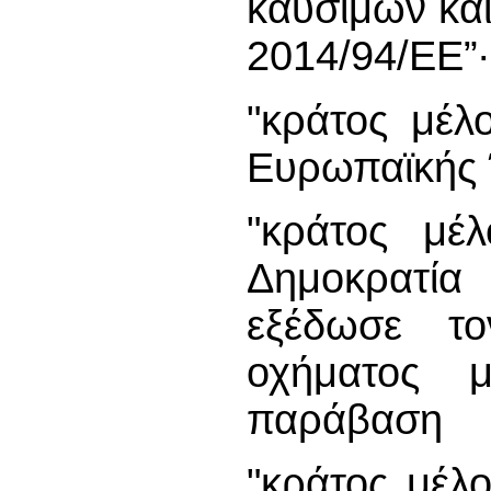
καυσίμων και
2014/94/ΕΕ”∙
"κράτος μέλ
Ευρωπαϊκής
"κράτος μέλ
Δημοκρατία
εξέδωσε το
οχήματος 
παράβαση
"κράτος μέλ