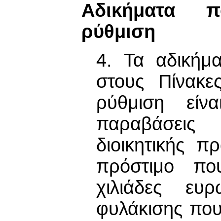
Αδικήματα π
ρύθμιση
4. Τα αδικήμ
στους Πίνακε
ρύθμιση είν
παραβάσεις
διοικητικής π
πρόστιμο πο
χιλιάδες ευ
φυλάκισης που 