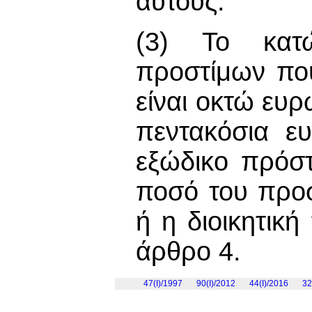
αυτούς.
(3) Το κατ
προστίμων πο
είναι οκτώ ευρ
πεντακόσια ε
εξώδικο πρόστ
ποσό του προ
ή η διοικητικ
άρθρο 4.
47(I)/1997
90(I)/2012
44(I)/2016
32