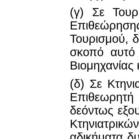
(γ) Σε Τουρ
Επιθεώρηση
Τουρισμού, δ
σκοπό αυτό
Βιομηχανίας 
(δ) Σε Κτηνι
Επιθεωρητή 
δεόντως εξο
Κτηνιατρι
αδικήματα δυ