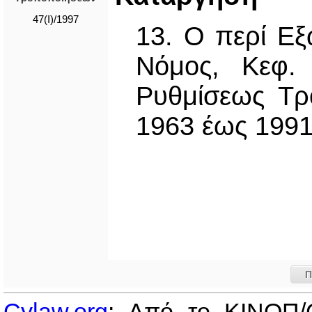
47(I)/1997
13. Ο περί Ε
Νόμος, Κεφ. 
Ρυθμίσεως Τρ
1963 έως 1991
Π
Cylaw.org
: Από το ΚΙΝOΠ/