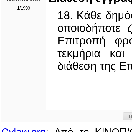
1/1990
18. Κάθε δημό
οποιοδήποτε 
Επιτροπή φρo
τεκμήρια και
διάθεση της Ε
Π
Cylaw.org
: Από το ΚΙΝOΠ/