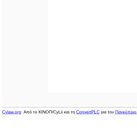
Cylaw.org
: Από το ΚΙΝOΠ/CyLii και τη
ConvertPLC
για τον
Παγκύπριο 