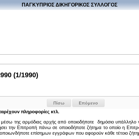
ΠΑΓΚΥΠΡΙΟΣ ΔΙΚΗΓΟΡΙΚΟΣ ΣΥΛΛΟΓΟΣ
90 (1/1990)
Πίσω
Επόμενο
αρέχoυv πληρoφoρίες κτλ.
ι μέσω της αρμόδιας αρχής από οποιοδήποτε δημόσιο υπάλληλο ν
σει την Επιτροπή πάνω σε οποιοδήποτε ζήτημα το οποίο η Επιτρο
 oπoιωvδήπoτε επίσημων εγγράφων που αφoρoύv κάθε τέτoιo ζήτη