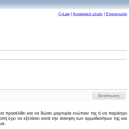
CyLaw
|
Αναφορικά μ'εμάς
|
Επικοινωνία
Εκτύπωση
α προσέλθει και να δώσει μαρτυρία ενώπιον της ή να παράσχει
πή έχει να εξετάσει κατά την άσκηση των αρμoδιoτήτωv της και
μα.