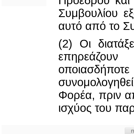
Προέδρου και
Συμβουλίου ε
αυτό από το Σ
(2) Οι διατά
επηρεάζουν 
οποιασδήπ
συνομολογηθεί
Φορέα, πριν α
ισχύος του πα
Π