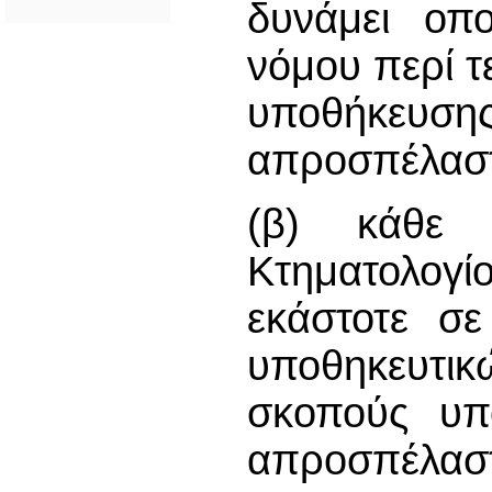
δυνάμει οπο
νόμου περί 
υποθήκευ
απροσπέλαστη
(β) κάθε 
Κτηματολογ
εκάστοτε σ
υποθηκευτικ
σκοπούς υπο
απροσπέλαστη