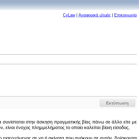
CyLaw
|
Αναφορικά μ'εμάς
|
Επικοινωνία
Εκτύπωση
ία συνίσταται στην άσκηση πραγματικής βίας πάνω σε άλλο είτε με
 είναι ένοχος πλημμελήματος το οποίο καλείται βίαιη είσοδος.
 ο εισερχόμενος σε γη ή ακίνητα που ανήκουν σε αυτόν, βρίσκονται