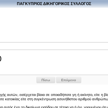
ΠΑΓΚΥΠΡΙΟΣ ΔΙΚΗΓΟΡΙΚΟΣ ΣΥΛΛΟΓΟΣ
)
Πίσω
Επόμενο
ής αυτών, εισέρχεται βίαια σε οποιαδήποτε γη ή ακίνητο, είτε η β
οτε κατοικίας είτε στη συγκέντρωση ασυνήθιστου αριθμού ανθρώπων,
 αυτός έχει το δικαίωμα εισόδου σε τέτοια γη ή όχι, νοουμένου ότι