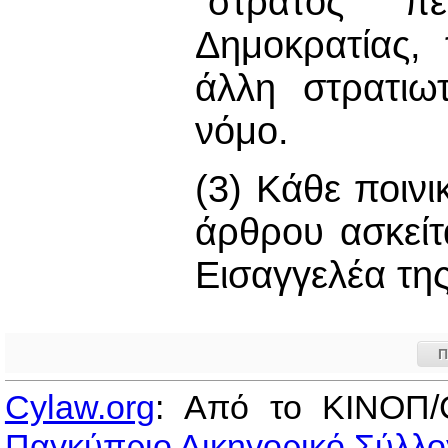
“στρατός” π
Δημοκρατίας,
άλλη στρατιω
νόμο.
(3) Κάθε ποιν
άρθρου ασκείτ
Εισαγγελέα τη
Π
Cylaw.org
: Από το ΚΙΝOΠ/
Παγκύπριο Δικηγορικό Σύλλο