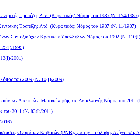
εντρικής Τραπέζης Λτδ. (Κυρωτικός) Νόμος του 1985 (Ν. 154/1985)
ντρικής Τραπέζης Λτδ. (Κυρωτικός) Νόμος του 1987 (Ν. 11/1987)
ένων Συνταξιούχων Κρατικών Υπαλλήλων Νόμος του 1992 (Ν. 110(I)
25(I)/1995)
13(I)/2001)
όμος του 2009 (Ν. 10(I)/2009)
ϊόντων Διακοπών, Μεταπώλησης και Ανταλλαγής Νόμος του 2011 (Ν
ου 2011 (Ν. 83(I)/2011)
/2016)
ταστάσεις Ονομάτων Επιβατών (PNR), για την Πρόληψη, Ανίχνευση,