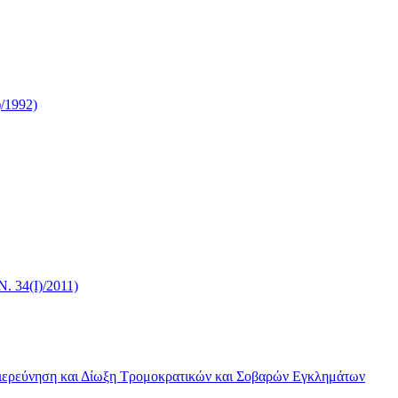
/1992)
. 34(I)/2011)
 Διερεύνηση και Δίωξη Τρομοκρατικών και Σοβαρών Εγκλημάτων