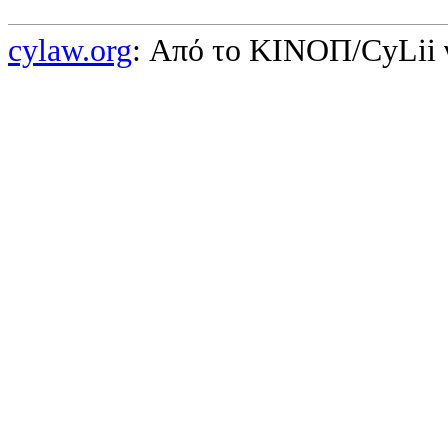
cylaw.org
: Από το ΚΙΝOΠ/CyLii 