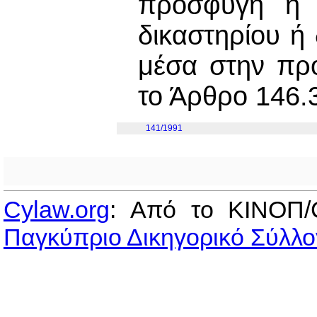
προσφυγή η ο
δικαστηρίου ή
μέσα στην πρ
το Άρθρο 146.
141/1991
Cylaw.org
: Από το ΚΙΝOΠ/
Παγκύπριο Δικηγορικό Σύλλο