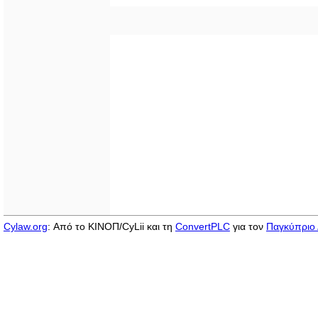
Cylaw.org
: Από το ΚΙΝOΠ/CyLii και τη
ConvertPLC
για τον
Παγκύπριο 