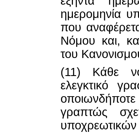
εξήντα ημε
ημερομηνία υ
που αναφέρετ
Νόμου και, κ
του Κανονισμού
(11) Κάθε νό
ελεγκτικό γρα
οποιωνδήποτ
γραπτώς σχε
υποχρεωτικών 