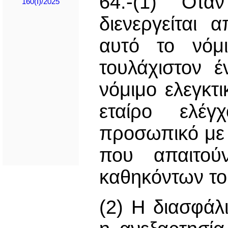
64.-(1) Ότα
160(I)/2025
διενεργείται 
αυτό το νόμι
τουλάχιστον έ
νόμιμο ελεγκτ
εταίρο ελέγ
προσωπικό με τ
που απαιτού
καθηκόντων το
(2) Η διασφάλ