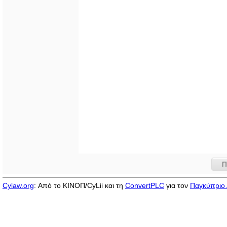
Π
Cylaw.org
: Από το ΚΙΝOΠ/CyLii και τη
ConvertPLC
για τον
Παγκύπριο 