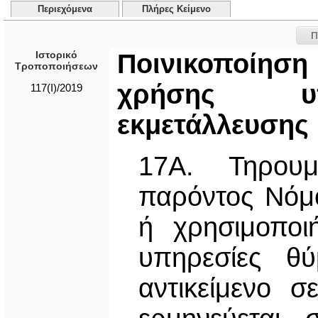
Περιεχόμενα
Πλήρες Κείμενο
Π
Ιστορικό
Ποινικοποίηση
Τροποποιήσεων
χρήσης υπ
117(I)/2019
εκμετάλλευσης
17Α. Τηρου
παρόντος Νόμο
ή χρησιμοποι
υπηρεσίες θύ
αντικείμενο σ