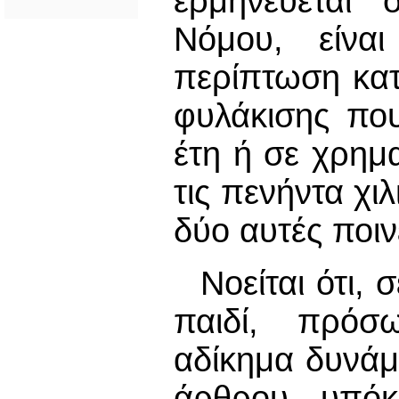
ερμηνεύεται
Νόμου, είναι
περίπτωση κατ
φυλάκισης που
έτη ή σε χρημ
τις πενήντα χι
δύο αυτές ποιν
Νοείται ότι,
παιδί, πρόσ
αδίκημα δυνάμ
άρθρου, υπόκ