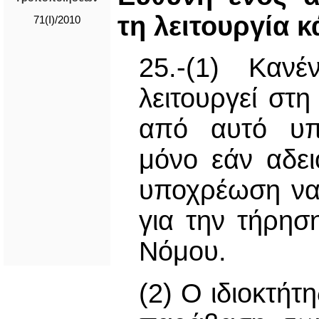
τη λειτουργία 
71(I)/2010
25.-(1) Καν
λειτουργεί στ
από αυτό υπη
μόνο εάν αδει
υποχρέωση να
για την τήρησ
Νόμου.
(2) Ο ιδιοκτήτ