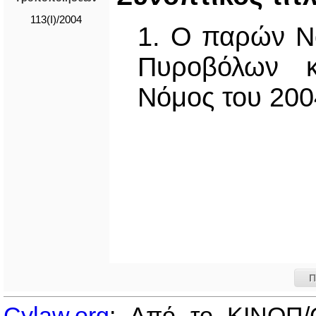
113(I)/2004
1. Ο παρών Ν
Πυροβόλων 
Νόμος του 200
Π
Cylaw.org
: Από το ΚΙΝOΠ/