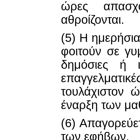
ώρες απασχό
αθροίζονται.
(5) Η ημερήσ
φοιτούν σε γυ
δημόσιες ή ι
επαγγελματικέ
τουλάχιστον 
έναρξη των μα
(6) Απαγορεύ
των εφήβων.