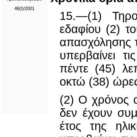
48(I)/2001
15.—(1) Τηρ
εδαφίου (2) τ
απασχόλησης τ
υπερβαίνει τ
πέντε (45) λε
οκτώ (38) ώρε
(2) Ο χρόνος
δεν έχουν συμ
έτος της ηλι