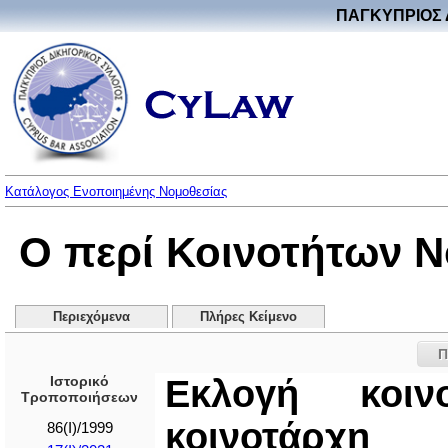
ΠΑΓΚΥΠΡΙΟΣ 
Κατάλογος Ενοποιημένης Νομοθεσίας
Ο περί Κοινοτήτων Νό
Περιεχόμενα
Πλήρες Κείμενο
Π
Ιστορικό
Εκλογή κοιν
Τροποποιήσεων
κοινοτάρχη
86(I)/1999