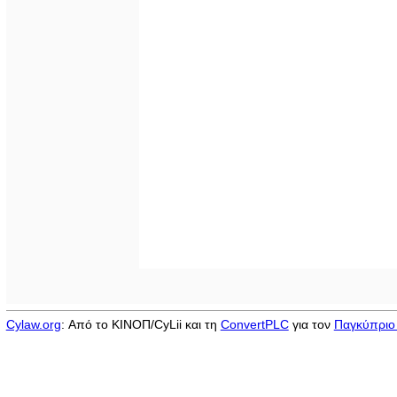
Cylaw.org
: Από το ΚΙΝOΠ/CyLii και τη
ConvertPLC
για τον
Παγκύπριο 