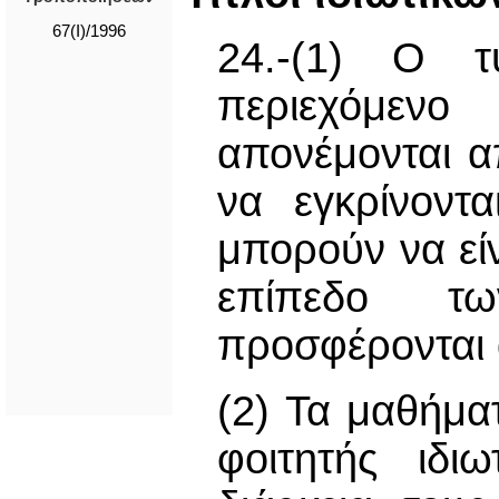
67(I)/1996
24.-(1) Ο τ
περιεχόμενο
απονέμονται α
να εγκρίνοντ
μπορούν να εί
επίπεδο τ
προσφέρονται 
(2) Τα μαθήμ
φοιτητής ιδι