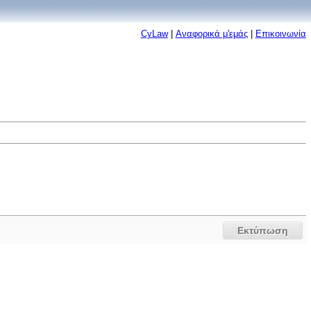
CyLaw
|
Αναφορικά μ'εμάς
|
Επικοινωνία
Εκτύπωση