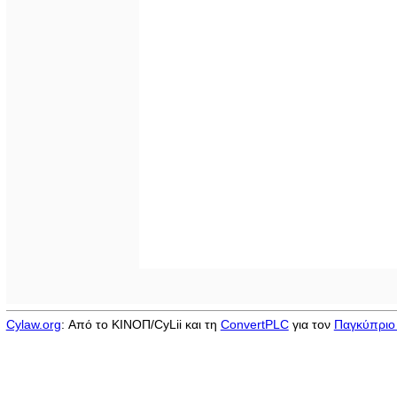
Cylaw.org
: Από το ΚΙΝOΠ/CyLii και τη
ConvertPLC
για τον
Παγκύπριο 