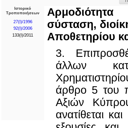
Π
Ιστορικό
Αρμοδιότητ
Τροποποιήσεων
σύσταση, διοίκ
27(I)/1996
92(I)/2006
Απoθετηρίoυ κ
133(I)/2011
3. Επιπροσθ
άλλων κατ’
Χρηματιστηρίο
άρθρο 5 του π
Αξιών Κύπρου
ανατίθεται και
εξουσίες και