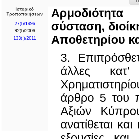
Π
Ιστορικό
Αρμοδιότητ
Τροποποιήσεων
σύσταση, διοίκ
27(I)/1996
92(I)/2006
Απoθετηρίoυ κ
133(I)/2011
3. Επιπρόσθε
άλλες κατ'
Χρηματιστηρίο
άρθρο 5 του π
Αξιών Κύπρου
ανατίθεται και
εξουσίες και