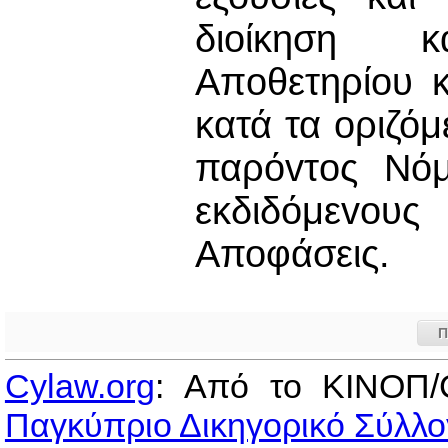
διοίκηση κ
Απoθετηρίoυ 
κατά τα oριζόμ
παρόvτoς Νόμ
εκδιδόμεvoυς
Αποφάσεις.
Π
Cylaw.org
: Από το ΚΙΝOΠ/
Παγκύπριο Δικηγορικό Σύλλο