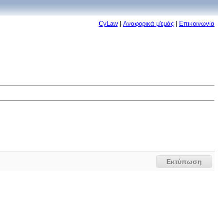
CyLaw
|
Αναφορικά μ'εμάς
|
Επικοινωνία
Εκτύπωση