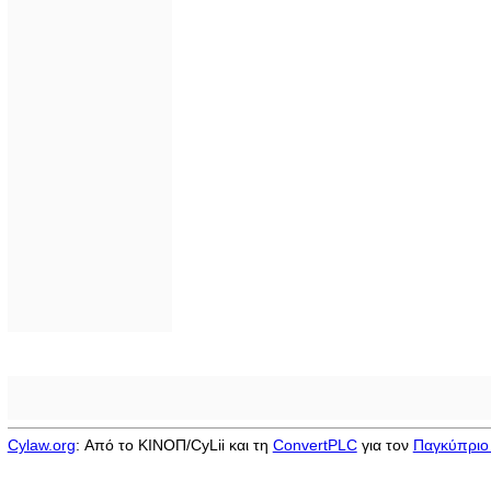
Cylaw.org
: Από το ΚΙΝOΠ/CyLii και τη
ConvertPLC
για τον
Παγκύπριο 