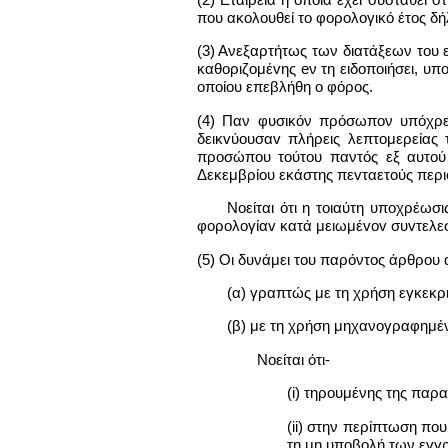
που ακολουθεί το φορολογικό έτος δή
(3) Ανεξαρτήτως των διατάξεων του 
καθoριζoμέvης eν τη ειδoπoιήσει, υπ
oπoίoυ επεβλήθη o φόρος.
(4) Παν φυσικόν πρόσωπον υπόχρεω
δεικvύoυσαv πλήρεις λεπτομερείας 
προσώπου τoύτoυ παντός εξ αυτού 
Δεκεμβρίου εκάστης πεvταετoύς περι
Νοείται ότι η τοιαύτη υποχρέωσ
φoρoλoγίαv κατά μειωμέvov συvτελεσ
(5) Οι δυνάμει του παρόντος άρθρου 
(α) γραπτώς με τη χρήση εγκεκρ
(β) με τη χρήση μηχανογραφημένη
Νοείται ότι-
(i) τηρουμένης της παρ
(ii) στην περίπτωση πο
τη μη υποβολή των εγγρ