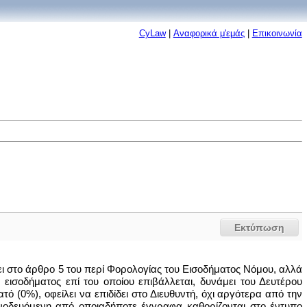
CyLaw
|
Αναφορικά μ'εμάς
|
Επικοινωνία
Εκτύπωση
τει στο άρθρο 5 του περί Φορολογίας του Εισοδήματος Νόμου, αλλά
ισοδήματος επί του οποίου επιβάλλεται, δυνάμει του Δευτέρου
 (0%), οφείλει να επιδίδει στο Διευθυντή, όχι αργότερα από την
υνοδευόμενη από οποιαδήποτε έγγραφα καθορίζονται στο έντυπο