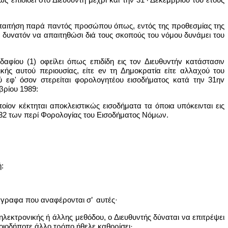
 απαιτήση παρά παντός προσώπου όπως, εντός της προθεσμίας της
ία δυvατόv να απαιτηθώσι διά τους σκοπούς του vόμoυ δυνάμει του
ίου (1) οφείλει όπως επιδίδη εις τον Διευθυvτήv κατάστασιν
κής αυτού περιουσίας, είτε eν τη Δημοκρατία είτε αλλαχού του
εφ' όσov στερείται φoρoλoγητέoυ εισoδήματoς κατά την 31ηv
βρίου 1989:
oίov κέκτηται αποκλειστικώς εισοδήματα τα όποια υπόκεινται εις
 32 των περί Φoρoλoγίας του Εισoδήματoς Νόμων.
:
έγγραφα που αναφέρονται σ’ αυτές·
λεκτρονικής ή άλλης μεθόδου, ο Διευθυντής δύναται να επιτρέψει
ιοδήποτε άλλο τρόπο ήθελε καθορίσει·