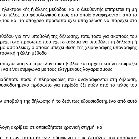
ηλεκτρονικής ή άλλης μεθόδου, και ο Διευθυντής επιτρέπει τη μη
το τέλος του φορολογικού έτους στο οποίο αναφέρονται, από το
 του και το υπόχρεο πρόσωπο έχει υποχρέωση να παρέχει στο
θόδου για την υποβολή της δήλωσης, τότε, τόσο για σκοπούς του
παρέχει στο πρόσωπο που έχει δικαίωμα να υποβάλει τη δήλωση ή
μο ασφάλειας, ο οποίος υπέχει θέση της χειρόγραφης υπογραφής
ρονική ή άλλη μέθοδο·
οχρέωση να τηρεί λογιστικά βιβλία και αρχεία και να ετοιμάζει
ει να είναι σύμφωνα με τους ελεγμένους λογαριασμούς.
ιαδήποτε ποσά ή πληροφορίες που αναγράφονται στη δήλωση,
υσιοδοτημένο πρόσωπο για περίοδο έξι ετών από το τέλος του
ην υποβολή της δήλωσης ή το δεόντως εξουσιοδοτημένο από αυτό
ογη ακρίβεια σε οποιαδήποτε χρονική στιγμή· και
ας τέτοιων καταστάσεων, σύμφωνα με τις διατάξεις του παρόντος