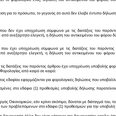
πιση για το πρόσωπο, το γεγονός ότι αυτό δεν έλαβε έντυπο δήλωση
ου δεν έχει υποχρέωση σύμφωνα με τις διατάξεις του παρόντος 
από ανεξάρτητο ελεγκτή, η δήλωση του αντικειμένου του φόρου δύνα
που έχει υποχρέωση σύμφωνα με τις διατάξεις του παρόντος Νό
πό ανεξάρτητο ελεγκτή, η δήλωση του αντικειμένου του φόρου δ
τις διατάξεις του παρόντος άρθρου έχει υποχρέωση υποβολής φορ
 Φορολογίας από καιρό σε καιρό:
ρόντος εδαφίου εφαρμόζονται για φορολογικές δηλώσεις που υποβάλλο
ρισμένες στο εδάφιο (1) προθεσμίες υποβολής δήλωσης παρατείνον
ουργός Οικονομικών, εάν κρίνει σκόπιμο, δύναται με διάταγμά του, 
 των προβλεπόμενων στο εδάφιο (1) προθεσμιών για την υποβολή
τη Δημοκρατία άλλα δεν είναι κάτοικος της Δημοκρατίας οφείλει όπω