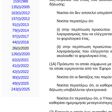
159/1988
δήλωσης:
135(I)/2005
Νοείται ότι δεν αποτελεί υπεράσ
163(Ι)/2012
197(Ι)/2012
Νοείται περαιτέρω ότι:
91(I)/2013
(i) στην περίπτωση προσώπου π
79(Ι)/2014
λογαριασμούς που να ελέγχονται 
97(I)/2017
το φορολογικό έτος.
44(I)/2018
(ii) στην περίπτωση προσώπου 
26(I)/2020
λογαριασμούς που ελέγχονται α
126(I)/2020
ακολουθεί το φορολογικό έτος.
62(I)/2021
(1Α) Πρόσωπο το οποίο σύμφωνα με 
41(I)/2022
τα οποία εγκρίνονται από τον Έφορο
42(I)/2022
Νοείται ότι οι διατάξεις του πα
90(I)/2022
49(I)/2025
Νοείται περαιτέρω ότι, οι καθο
243(I)/2025
δήλωση υποβάλλεται ηλεκτρονικά:
Νοείται έτι περαιτέρω ότι, o Υπ
καθορίσει ημερομηνία μεταγενέστερη
(2) Εταιρεία η οποία έχει συσταθεί σ