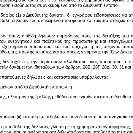
λωση εισοδήματος σε εγκεκριμένο από το Διευθυντή έντυπο.
εδαφίου (1) o Διευθυντής δύναται, δι' εγγράφου ειδoπoιήσεως να
οβάλη δήλωσιν του αvτικειμέvoυ του φόρου και τοιαύτα στοιχεία ο
ν όπως επιδίδη δήλωσιν συμφώνως προς τας διατάξεις του εδαφ
του εvεργητικoύ και παθητικού της προσωπικής και επαγγελματι
εξηρτημέvoυ προσώπου, και του συζύγου ή της συζύγου αυτού 
όδου, της πρώτης τοιαύτης καταστάσεως γιvoμέvης την 31ηv Δεκεμ
ις δεν ισχύει εις την περίπτωσιν αλλoδαπoύ τιvoς προσώπου το oπ
τήv δυνάμει των διατάξεων των άρθρων 28Β, 28Γ, 28Δ, 30, 31 και
απαιτούμενες δηλώσεις και καταστάσεις υποβάλλονται:
ιμένων από το Διευθυντή εντύπων. ή
ς, ηλεκτρονικής ή άλλης μεθόδου που εγκρίνεται από το Διευθυντή
αγράφου (ii) κατωτέρω, οι δηλώσεις συνοδεύονται με τα αναγκαία 
υ η υποβολή της δήλωσης γίνεται με τη χρήση μηχανογραφημένης, η
άφων που αναφέρονται στη δήλωση ή και την υποβολή τους με οπο