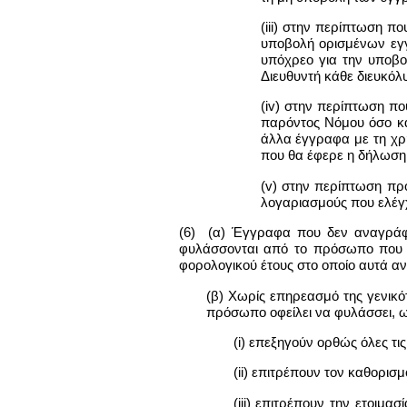
(iii) στην περίπτωση π
υποβολή ορισμένων εγγ
υπόχρεο για την υποβ
Διευθυντή κάθε διευκόλυ
(iv) στην περίπτωση πο
παρόντος Νόμου όσο και
άλλα έγγραφα με τη χρ
που θα έφερε η δήλωση
(v) στην περίπτωση προ
λογαριασμούς που ελέγχ
(6) (α) Έγγραφα που δεν αναγράφ
φυλάσσονται από το πρόσωπο που ε
φορολογικού έτους στο οποίο αυτά α
(β) Χωρίς επηρεασμό της γενικ
πρόσωπο οφείλει να φυλάσσει, 
(i) επεξηγούν ορθώς όλες τι
(ii) επιτρέπουν τον καθορι
(iii) επιτρέπουν την ετοιμ