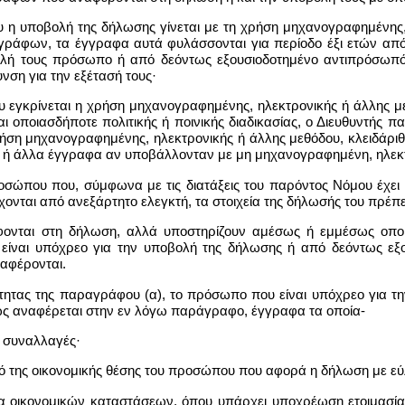
ου η υποβολή της δήλωσης γίνεται με τη χρήση μηχανογραφημένης, 
ράφων, τα έγγραφα αυτά φυλάσσονται για περίοδο έξι ετών από 
ολή τους πρόσωπο ή από δεόντως εξουσιοδοτημένο αντιπρόσωπό
νση για την εξέτασή τους·
υ εγκρίνεται η χρήση μηχανογραφημένης, ηλεκτρονικής ή άλλης με
 οποιασδήποτε πολιτικής ή ποινικής διαδικασίας, ο Διευθυντής 
ήση μηχανογραφημένης, ηλεκτρονικής ή άλλης μεθόδου, κλειδάριθ
 ή άλλα έγγραφα αν υποβάλλονταν με μη μηχανογραφημένη, ηλεκτ
σώπου που, σύμφωνα με τις διατάξεις του παρόντος Νόμου έχει υπ
ονται από ανεξάρτητο ελεγκτή, τα στοιχεία της δήλωσής του πρέπ
ονται στη δήλωση, αλλά υποστηρίζουν αμέσως ή εμμέσως οπο
ίναι υπόχρεο για την υποβολή της δήλωσης ή από δεόντως εξο
ναφέρονται.
ότητας της παραγράφου (α), το πρόσωπο που είναι υπόχρεο για τ
ως αναφέρεται στην εν λόγω παράγραφο, έγγραφα τα οποία-
ς συναλλαγές·
σμό της οικονομικής θέσης του προσώπου που αφορά η δήλωση με εύλ
ασία οικονομικών καταστάσεων, όπου υπάρχει υποχρέωση ετοιμασί