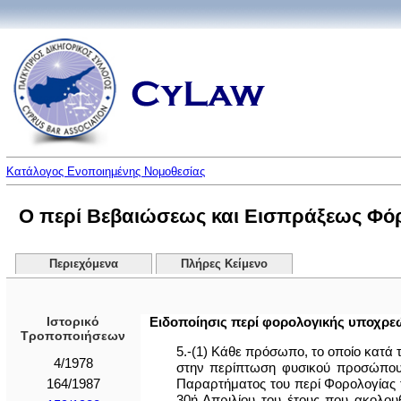
Κατάλογος Ενοποιημένης Νομοθεσίας
Ο περί Βεβαιώσεως και Εισπράξεως Φόρ
Περιεχόμενα
Πλήρες Κείμενο
Ιστορικό
Ειδoπoίησις περί φoρoλoγικής υποχρε
Τροποποιήσεων
5.-(1) Κάθε πρόσωπο, το οποίο κατά 
4/1978
στην περίπτωση φυσικού προσώπου τ
Παραρτήματος του περί Φορολογίας το
164/1987
30ή Απριλίου του έτους που ακολου