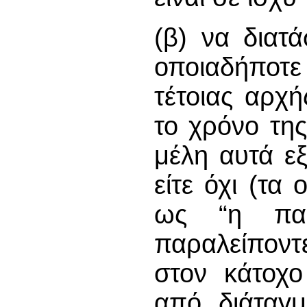
(β) να διατ
οποιαδήποτε
τέτοιας αρχή
το χρόνο της
μέλη αυτά ε
είτε όχι (τα
ως “η παρ
παραλείπον
στον κάτοχο
από διάταγμ