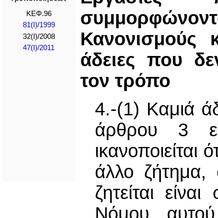
συμμορφώνον
ΚΕΦ.96
81(I)/1999
Κανονισμούς 
32(I)/2008
47(I)/2011
άδειες που δ
τον τρόπο
4.-(1) Καμιά ά
άρθρου 3 ε
ικανοποιείται 
άλλο ζήτημα, 
ζητείται είνα
Νόμου αυτού