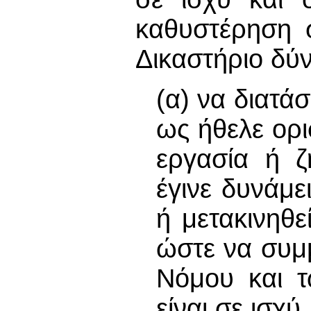
καθυστέρηση 
Δικαστήριο δύν
(α) να διατά
ως ήθελε ορι
εργασία ή ζ
έγινε δυνάμε
ή μετακινηθε
ώστε να συμμ
Νόμου και τ
είναι σε ισχύ