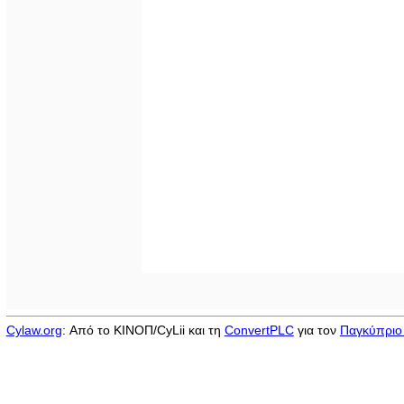
Cylaw.org
: Από το ΚΙΝOΠ/CyLii και τη
ConvertPLC
για τον
Παγκύπριο 