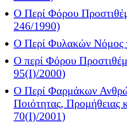
Ο Περί Φόρου Προστιθέμ
246/1990)
Ο Περί Φυλακών Νόμος τ
Ο περί Φόρου Προστιθέμ
95(I)/2000)
Ο Περί Φαρμάκων Ανθρώ
Ποιότητας, Προμήθειας 
70(I)/2001)