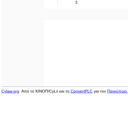
3.
Cylaw.org
: Από το ΚΙΝOΠ/CyLii και τη
ConvertPLC
για τον
Παγκύπριο 