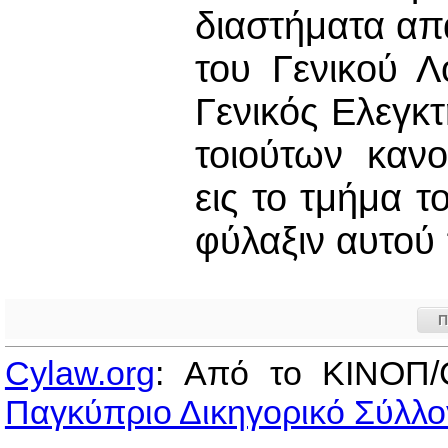
διαστήματα απ
του Γενικού Λ
Γενικός Ελεγκ
τοιούτων καν
εις το τμήμα τ
φύλαξιν αυτού 
Π
Cylaw.org
: Από το ΚΙΝOΠ/
Παγκύπριο Δικηγορικό Σύλλο