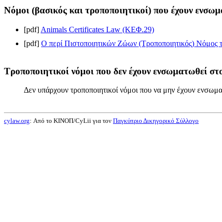
Νόμοι (βασικός και τροποποιητικοί) που έχουν ενσωμ
[pdf]
Animals Certificates Law (ΚΕΦ.29)
[pdf]
Ο περί Πιστοποιητικών Ζώων (Τροποποιητικός) Νόμος το
Τροποποιητικοί νόμοι που δεν έχουν ενσωματωθεί στο
Δεν υπάρχουν τροποποιητικοί νόμοι που να μην έχουν ενσωμα
cylaw.org
: Από το ΚΙΝOΠ/CyLii για τον
Παγκύπριο Δικηγορικό Σύλλογο