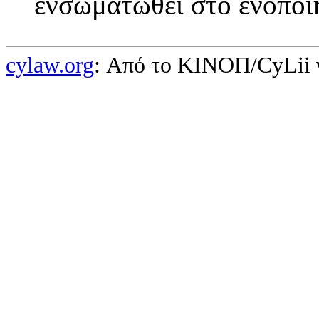
ενσωματωθεί στο ενοποι
cylaw.org
: Από το ΚΙΝOΠ/CyLii 