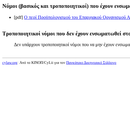
Νόμοι (βασικός και τροποποιητικοί) που έχουν ενσωμ
[pdf]
Ο περί Προϋπολογισμού του Επαρχιακού Οργανισμού Αυ
Τροποποιητικοί νόμοι που δεν έχουν ενσωματωθεί στο
Δεν υπάρχουν τροποποιητικοί νόμοι που να μην έχουν ενσωμα
cylaw.org
: Από το ΚΙΝOΠ/CyLii για τον
Παγκύπριο Δικηγορικό Σύλλογο