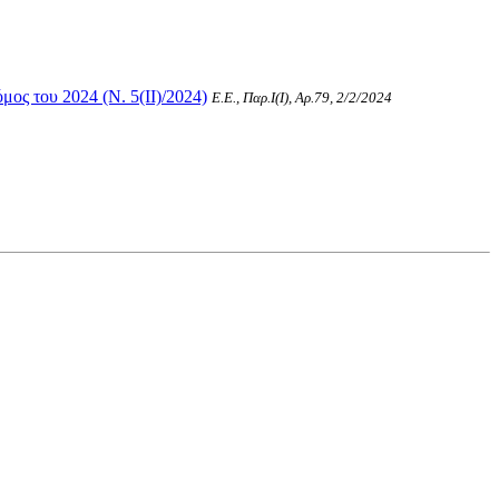
ς του 2024 (Ν. 5(II)/2024)
Ε.Ε., Παρ.Ι(I), Αρ.79, 2/2/2024