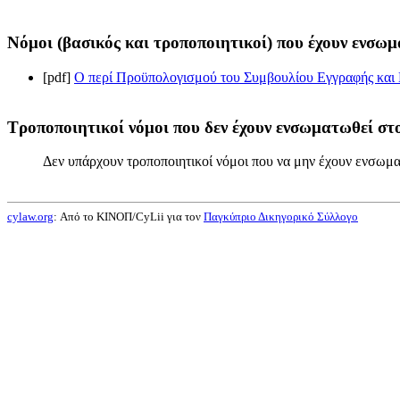
Νόμοι (βασικός και τροποποιητικοί) που έχουν ενσωμ
[pdf]
Ο περί Προϋπολογισμού του Συμβουλίου Εγγραφής και 
Τροποποιητικοί νόμοι που δεν έχουν ενσωματωθεί στο
Δεν υπάρχουν τροποποιητικοί νόμοι που να μην έχουν ενσωμα
cylaw.org
: Από το ΚΙΝOΠ/CyLii για τον
Παγκύπριο Δικηγορικό Σύλλογο