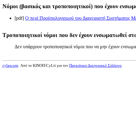
Νόμοι (βασικός και τροποποιητικοί) που έχουν ενσωμ
[pdf]
Ο περί Προϋπολογισμού του Διαχειριστή Συστήματος Με
Τροποποιητικοί νόμοι που δεν έχουν ενσωματωθεί στο
Δεν υπάρχουν τροποποιητικοί νόμοι που να μην έχουν ενσωμα
cylaw.org
: Από το ΚΙΝOΠ/CyLii για τον
Παγκύπριο Δικηγορικό Σύλλογο