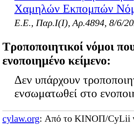
Χαμηλών Εκπομπών Νόμος
Ε.Ε., Παρ.Ι(I), Αρ.4894, 8/6/2
Τροποποιητικοί νόμοι πο
ενοποιημένο κείμενο:
Δεν υπάρχουν τροποποιητ
ενσωματωθεί στο ενοποι
cylaw.org
: Από το ΚΙΝOΠ/CyLii 