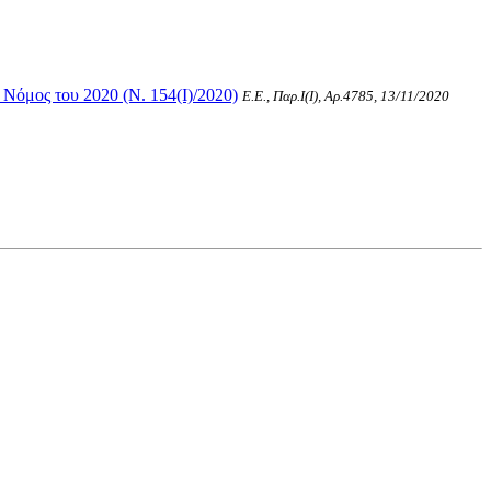
Νόμος του 2020 (Ν. 154(I)/2020)
Ε.Ε., Παρ.Ι(I), Αρ.4785, 13/11/2020