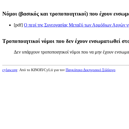
Νόμοι (βασικός και τροποποιητικοί) που έχουν ενσωμ
[pdf]
Ο περί της Συνεργασίας Μεταξύ των Αρμόδιων Αρχών γι
Τροποποιητικοί νόμοι που δεν έχουν ενσωματωθεί στο
Δεν υπάρχουν τροποποιητικοί νόμοι που να μην έχουν ενσωμα
cylaw.org
: Από το ΚΙΝOΠ/CyLii για τον
Παγκύπριο Δικηγορικό Σύλλογο