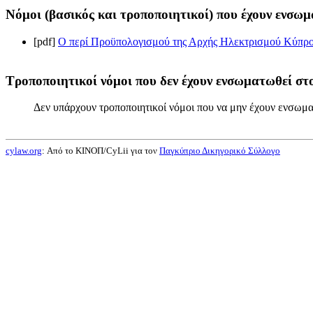
Νόμοι (βασικός και τροποποιητικοί) που έχουν ενσωμ
[pdf]
Ο περί Προϋπολογισμού της Αρχής Ηλεκτρισμού Κύπρου
Τροποποιητικοί νόμοι που δεν έχουν ενσωματωθεί στο
Δεν υπάρχουν τροποποιητικοί νόμοι που να μην έχουν ενσωμα
cylaw.org
: Από το ΚΙΝOΠ/CyLii για τον
Παγκύπριο Δικηγορικό Σύλλογο