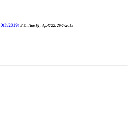
0(I)/2019)
Ε.Ε., Παρ.Ι(I), Αρ.4722, 26/7/2019