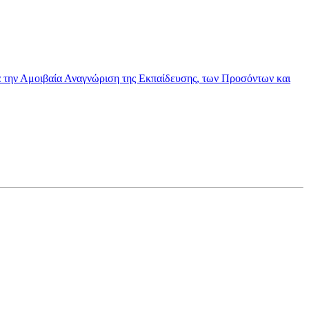
α την Αμοιβαία Αναγνώριση της Εκπαίδευσης, των Προσόντων και